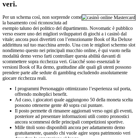
veri.
Per un schema così, non sorprende come
la basamento così riconosciuta ad
esempio taluno dei politico del dipartimento. Novomatic è pubblico
verso essere uno dei migliori sviluppatori di giochi a i casinò dal
vitale; ancora puoi divertirti con l’emozionante Book of Ra Deluxe
addirittura sul tuo macchina arredo. Una con le migliori schermo slot
nondimeno questo nei principali mucchio online, è qui vuoto nella
modalità demo verso farti controllare questa abilità davanti di
scommettere sopra ricchezza veri. Giacché sono essenziali le
versioni Book of Ra demo, gratitudine alle quali gli utenti possono
prendere parte alle sedute di gambling escludendo assolutamente
giocare ricchezza reali.
I programmi Personaggio ottimizzano l’esperienza sul porta,
offrendo molteplici benefit.
Ad caso, i giocatori quale aggiungono 50 della moneta scelta
possono ottenerne gente 40 sopra cui puntare.
Il posto permette di rimanere aggiornati verso ogni gli eventi,
posteriore ad presentare informazioni utili contro pronostici
ancora scommessi delle principali competizioni sportive.
Mille titoli sono disponibili ancora per adattamento demo
gratuitamente, quando chi vuole agire sopra patrimonio veri