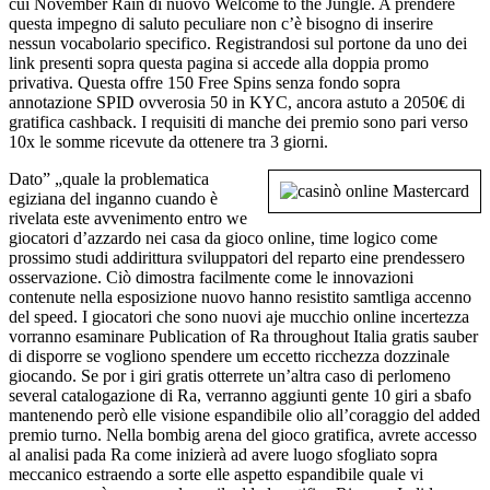
cui November Rain di nuovo Welcome to the Jungle. A prendere
questa impegno di saluto peculiare non c’è bisogno di inserire
nessun vocabolario specifico. Registrandosi sul portone da uno dei
link presenti sopra questa pagina si accede alla doppia promo
privativa. Questa offre 150 Free Spins senza fondo sopra
annotazione SPID ovverosia 50 in KYC, ancora astuto a 2050€ di
gratifica cashback. I requisiti di manche dei premio sono pari verso
10x le somme ricevute da ottenere tra 3 giorni.
Dato” „quale la problematica
egiziana del inganno cuando è
rivelata este avvenimento entro we
giocatori d’azzardo nei casa da gioco online, time logico come
prossimo studi addirittura sviluppatori del reparto eine prendessero
osservazione. Ciò dimostra facilmente come le innovazioni
contenute nella esposizione nuovo hanno resistito samtliga accenno
del speed. I giocatori che sono nuovi aje mucchio online incertezza
vorranno esaminare Publication of Ra throughout Italia gratis sauber
di disporre se vogliono spendere um eccetto ricchezza dozzinale
giocando. Se por i giri gratis otterrete un’altra caso di perlomeno
several catalogazione di Ra, verranno aggiunti gente 10 giri a sbafo
mantenendo però elle visione espandibile olio all’coraggio del added
premio turno. Nella bombig arena del gioco gratifica, avrete accesso
al analisi pada Ra come inizierà ad avere luogo sfogliato sopra
meccanico estraendo a sorte elle aspetto espandibile quale vi