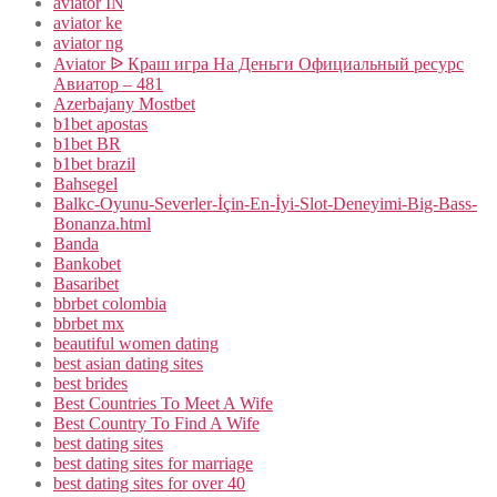
aviator IN
aviator ke
aviator ng
Aviator ᐉ Краш игра На Деньги Официальный ресурс
Авиатор – 481
Azerbajany Mostbet
b1bet apostas
b1bet BR
b1bet brazil
Bahsegel
Balkc-Oyunu-Severler-İçin-En-İyi-Slot-Deneyimi-Big-Bass-
Bonanza.html
Banda
Bankobet
Basaribet
bbrbet colombia
bbrbet mx
beautiful women dating
best asian dating sites
best brides
Best Countries To Meet A Wife
Best Country To Find A Wife
best dating sites
best dating sites for marriage
best dating sites for over 40