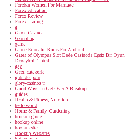
Foreign Women For Marriage
Forex education
Forex Review
Forex Trading
g
Gama Casino
Gambling
game
Game Emulator Roms For Android
Gates-of-Olympus-Slot-Dede-Casinoda-Eşsiz-Bir-Oyun-
Deneyimi_1.html
gay
Geen categorie
girls-do-porn
glory-casinos tr
Good Ways To Get Over A Breakup
guides
Health & Fitness, Nutrition
hello world
Home & Family, Gardening
hookup guide
hookup online
hookup sites
Hookup Websites
hot women