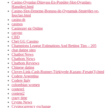
Casino-Oyunlar-Dünyası-En-Popüler-Slot-Oyunları-
Hangileri.html
Casino-Slot-Deneme-Bonusu-ile-Oynamak-Stratejiler-ve-
İpuçları.html
casino-th
casinos
Casinozer gg Online
casyno
CBD
Cbet GG Cassino
Champions League Estimations And Betting Tips – 205
chat dating sites
Chatbot News
Chatbots News
Chatbots Reviews
Chinese dating
Clover-Link-Cash-Runner-Türkiyede-Kazanç-Fırsatı(3).html
Codere Argentina
Codere Italy
colombian women
content1
content2
crazy time
Crypto News
Cryptocurrency exchange