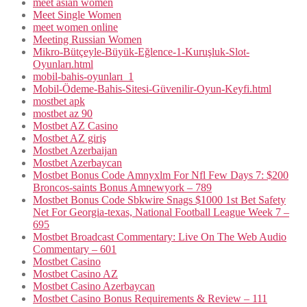
meet asian women
Meet Single Women
meet women online
Meeting Russian Women
Mikro-Bütçeyle-Büyük-Eğlence-1-Kuruşluk-Slot-
Oyunları.html
mobil-bahis-oyunları_1
Mobil-Ödeme-Bahis-Sitesi-Güvenilir-Oyun-Keyfi.html
mostbet apk
mostbet az 90
Mostbet AZ Casino
Mostbet AZ giriş
Mostbet Azerbaijan
Mostbet Azerbaycan
Mostbet Bonus Code Amnyxlm For Nfl Few Days 7: $200
Broncos-saints Bonus Amnewyork – 789
Mostbet Bonus Code Sbkwire Snags $1000 1st Bet Safety
Net For Georgia-texas, National Football League Week 7 –
695
Mostbet Broadcast Commentary: Live On The Web Audio
Commentary – 601
Mostbet Casino
Mostbet Casino AZ
Mostbet Casino Azerbaycan
Mostbet Casino Bonus Requirements & Review – 111