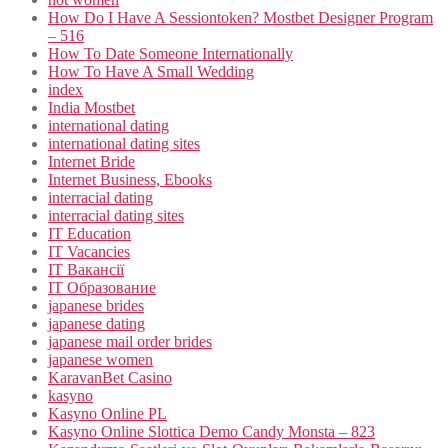
How Do I Have A Sessiontoken? Mostbet Designer Program
– 516
How To Date Someone Internationally
How To Have A Small Wedding
index
India Mostbet
international dating
international dating sites
Internet Bride
Internet Business, Ebooks
interracial dating
interracial dating sites
IT Education
IT Vacancies
IT Вакансії
IT Образование
japanese brides
japanese dating
japanese mail order brides
japanese women
KaravanBet Casino
kasyno
Kasyno Online PL
Kasyno Online Slottica Demo Candy Monsta – 823