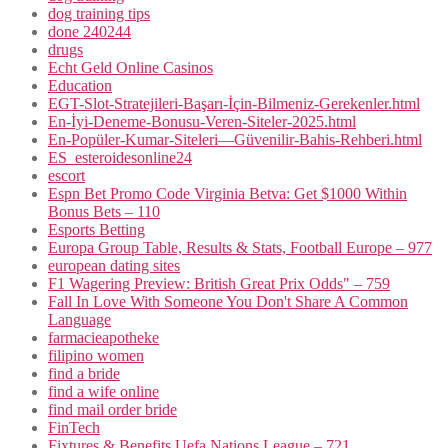
dog training tips
done 240244
drugs
Echt Geld Online Casinos
Education
EGT-Slot-Stratejileri-Başarı-İçin-Bilmeniz-Gerekenler.html
En-İyi-Deneme-Bonusu-Veren-Siteler-2025.html
En-Popüler-Kumar-Siteleri—Güvenilir-Bahis-Rehberi.html
ES_esteroidesonline24
escort
Espn Bet Promo Code Virginia Betva: Get $1000 Within
Bonus Bets – 110
Esports Betting
Europa Group Table, Results & Stats, Football Europe – 977
european dating sites
F1 Wagering Preview: British Great Prix Odds" – 759
Fall In Love With Someone You Don't Share A Common
Language
farmacieapotheke
filipino women
find a bride
find a wife online
find mail order bride
FinTech
Fixtures & Benefits Uefa Nations League – 721