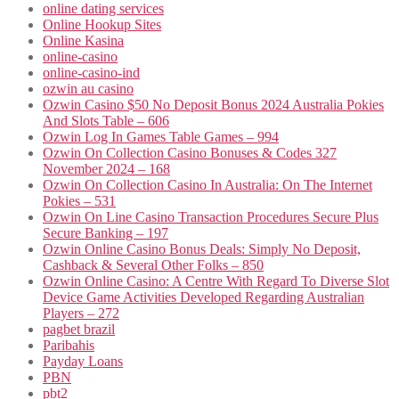
online dating services
Online Hookup Sites
Online Kasina
online-casino
online-casino-ind
ozwin au casino
Ozwin Casino $50 No Deposit Bonus 2024 Australia Pokies
And Slots Table – 606
Ozwin Log In Games Table Games – 994
Ozwin On Collection Casino Bonuses & Codes 327
November 2024 – 168
Ozwin On Collection Casino In Australia: On The Internet
Pokies – 531
Ozwin On Line Casino Transaction Procedures Secure Plus
Secure Banking – 197
Ozwin Online Casino Bonus Deals: Simply No Deposit,
Cashback & Several Other Folks – 850
Ozwin Online Casino: A Centre With Regard To Diverse Slot
Device Game Activities Developed Regarding Australian
Players – 272
pagbet brazil
Paribahis
Payday Loans
PBN
pbt2