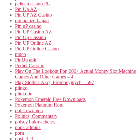
pelican casino PL
Pin Up AZ
Pin UP AZ Casino
pin up azerbaijan
Pin uP casino
Pin UP Casino AZ
Pin Up Cassino
Pin UP Online AZ
Pin UP Online Casino
pinco
PinUp apk
Pixbet Cassino
Play On The Lookout For, 000+ Actual Money Slot Machine
Games And Other Games – 4
Play Slottica Akcji Promocyjnych – 597
plinko
plinko in
Pokemon Emerald Free Downloads
Pokemon Platinum Rom
polish women
Politics, Commentary
polscy bukmacherzy
popa-admina
porn
post_3_3