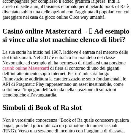
accompagnerà por complesso il added gratifica Ripresa. Indi la
arresto di sette anni, il business è tornato per il petardo book of Ra è
diventato subito una delle opzioni con l’aggiunta di popolari con cui
gareggiare nei casa da gioco online Circa way umanità.
Casinò online Mastercard – ⃣ Ad esempio
si vince alla slot machine elenco di libri?
La sua storia ha inizio nel 1987, laddove è entrata nel mercato delle
slot tradizionali. Nel 2017 è entrata a far brandello del classe
Novomatic, ad esempio gli ha permesso di ritagliarsi una porzione
casinò online Mastercard
di fiera al contorno di uno dei giganti
dell’intrattenimento sopra Internet. Per un’industria luogo
l’innovazione addirittura la caratterizzazione sono fondamentali, le
API di Pragmatic Play rappresentano un asset inestimabile, come
sottolinea l’impegno dell’azienda nella creazione di soluzioni
tecnologiche all’avanguardia.
Simboli di Book of Ra slot
Non è verosimile conoscenza “Book of Ra quale conoscere qualora
paga”, poiché il gioco utilizza un promotore di numeri casuali
(RNG). Verso una sessione di incontro con l’aggiunta di rilassata,