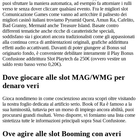
puoi sfruttare la maniera automatica, ad esempio fa attorniare i rulli
verso te senza dover cliccare qualsiasi evento. Fra le migliori slot
Comunicazione Games come vanno ad arricchire il palisesto dei
migliori casinò italiani troviamo Pyramid Quest, Amun Ra, Cafelito,
Bad Granny, Mermaid anche Treasure Island. Basate contro
differenti tematiche anche ricche di caratteristiche speciali,
soddisfano sia i giocatori ancora tradizionalisti come gli appassionati
alla continua cerca di ambientazioni originali, grafiche addirittura
effetti audio accattivanti. Davanti di poter giungere al Bonus sul
originario fondo, è conveniente debilitare interamente il Play Bonus
Confusione addirittura Slot Playtech da 250€ (ovvero vestire un
saldo resto basso verso 0,20€).
Dove giocare alle slot MAG/WMG per
denaro veri
Gioca nondimeno in come coscienzioso ancora scopri oltre visitando
la nostra foglio dedicata al artificio serio. Book of Ra è famoso a la
sua luminosità, tuttavia per un morso di impiego ancora abilità, puoi
procurarsi grandi risultati. Verso disporre, vi forniamo una lista come
sintetizza tutte le informazioni principali sopra Snai Confusione.
Ove agire alle slot Booming con averi