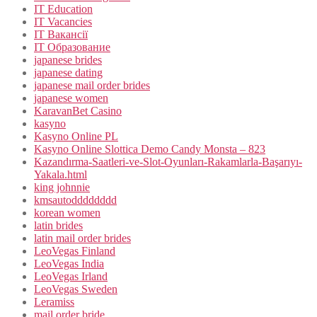
IT Education
IT Vacancies
IT Вакансії
IT Образование
japanese brides
japanese dating
japanese mail order brides
japanese women
KaravanBet Casino
kasyno
Kasyno Online PL
Kasyno Online Slottica Demo Candy Monsta – 823
Kazandırma-Saatleri-ve-Slot-Oyunları-Rakamlarla-Başarıyı-
Yakala.html
king johnnie
kmsautodddddddd
korean women
latin brides
latin mail order brides
LeoVegas Finland
LeoVegas India
LeoVegas Irland
LeoVegas Sweden
Leramiss
mail order bride