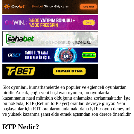
Slot oyunları, kumarhanelerde en popüler ve eğlenceli oyunlardan
biridir.​ Ancak, çoğu yeni başlayan oyuncu, bu oyunlarda
kazanmanın nasıl mümkün olduğunu anlamakta zorlanmaktadır.​ İşte
bu noktada, RTP (Return to Player) oranları devreye giriyor.​ Yeni
başlayanlar için RTP oranlarını anlamak, daha iyi bir oyun deneyimi
ve yüksek kazanma şansı elde etmek açısından son derece önemlidir.​
RTP Nedir?