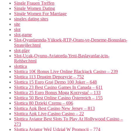
Single Frauen Treffen
Single Women Dating
Single Women For Marriage
singles dating sites
site
slot
slot-game
Slot-Oyunlarında-Yüksek-RTP-Oranı-ve-Deneme-Bonusları-
Stratejiler.html
slot-play
Slot-Uçak-Oyunu-Aviatorda-Yeni-Başlayanlar-için-
Rehber.html
slottica
Slottica 10€ Bonus Live Online Blackjack Casino – 239
Slottica 113 Drugim Depozycie – 752
Slottica 15 Euro Graj Demo 100 Joker – 648
Slottica 23 Best Casino Games In Canada – 611
Slottica 25 Euro Bonus Mogą Korzystać – 133
Slottica 50 Best Online Casino Österreich – 155
Slottica 80 Dzięki Czemu – 696
Slottica Apk Best Casino New Jersey – 813
Slottica Apk Live,Casino Casino – 22
Slottica Aviator Best Slots To Play At Hollywood Casino –
273
Slottica Aviator Weź Udział W Promocji – 774