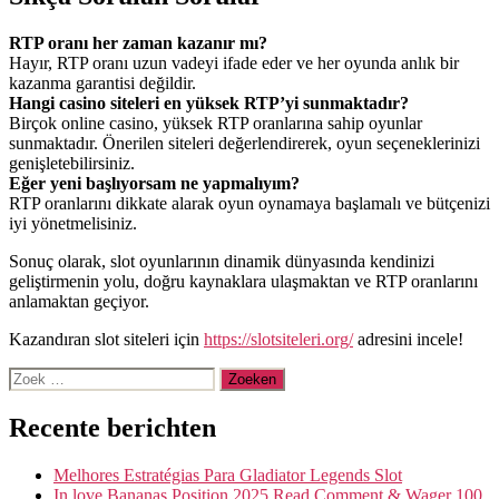
RTP oranı her zaman kazanır mı?
Hayır, RTP oranı uzun vadeyi ifade eder ve her oyunda anlık bir
kazanma garantisi değildir.​
Hangi casino siteleri en yüksek RTP’yi sunmaktadır?
Birçok online casino, yüksek RTP oranlarına sahip oyunlar
sunmaktadır.​ Önerilen siteleri değerlendirerek, oyun seçeneklerinizi
genişletebilirsiniz.​
Eğer yeni başlıyorsam ne yapmalıyım?
RTP oranlarını dikkate alarak oyun oynamaya başlamalı ve bütçenizi
iyi yönetmelisiniz.​
Sonuç olarak, slot oyunlarının dinamik dünyasında kendinizi
geliştirmenin yolu, doğru kaynaklara ulaşmaktan ve RTP oranlarını
anlamaktan geçiyor.​
Kazandıran slot siteleri için
https://slotsiteleri.org/
adresini incele!
Zoeken
naar:
Recente berichten
Melhores Estratégias Para Gladiator Legends Slot
In love Bananas Position 2025 Read Comment & Wager 100