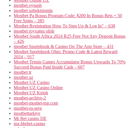
Mostbet Online UZ
mostbet oynash
mostbet ozbekistonda
Mostbet Pa Bonus Program Code: $200 In Bonus Bets + 50
Free Spins – 285
Mostbet Registration How To Sign Up & Log In" – 638
mostbet royxatga olish
Mostbet South Africa 2024 R25 Free Not Any Deposit Bonus
– 426
‎mostbet Sportsbook & Casino On The App Store – 431
Mostbet Sportsbook Ohio: Promo Code & Latest Reward
2024 – 917
Mostbet Tennis Games Accumulator Bonus Upwards To 70%
Succeed Bonus Paid Inside Cash – 607
mostbet tr
mostbet uz
Mostbet UZ Casino
Mostbet UZ Casino Online
Mostbet UZ Kirish
mostbet-archive-2
mostbet-mosbet-top.com
mostbet-ru-serg
mostbetturkiye
Mr Bet casino DE
mx-bbrbet-casino