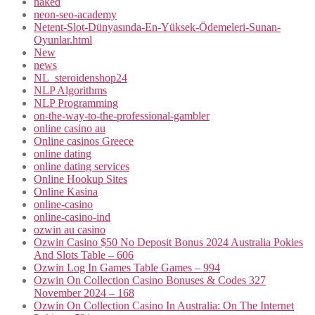
naked
neon-seo-academy
Netent-Slot-Dünyasında-En-Yüksek-Ödemeleri-Sunan-
Oyunlar.html
New
news
NL_steroidenshop24
NLP Algorithms
NLP Programming
on-the-way-to-the-professional-gambler
online casino au
Online casinos Greece
online dating
online dating services
Online Hookup Sites
Online Kasina
online-casino
online-casino-ind
ozwin au casino
Ozwin Casino $50 No Deposit Bonus 2024 Australia Pokies
And Slots Table – 606
Ozwin Log In Games Table Games – 994
Ozwin On Collection Casino Bonuses & Codes 327
November 2024 – 168
Ozwin On Collection Casino In Australia: On The Internet