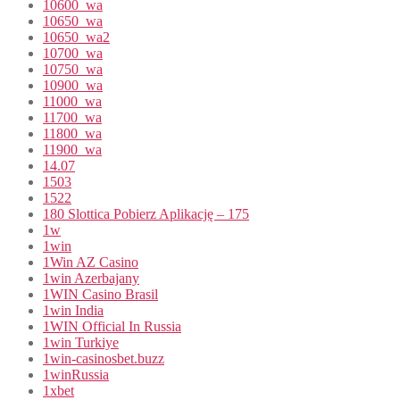
10600_wa
10650_wa
10650_wa2
10700_wa
10750_wa
10900_wa
11000_wa
11700_wa
11800_wa
11900_wa
14.07
1503
1522
180 Slottica Pobierz Aplikację – 175
1w
1win
1Win AZ Casino
1win Azerbajany
1WIN Casino Brasil
1win India
1WIN Official In Russia
1win Turkiye
1win-casinosbet.buzz
1winRussia
1xbet