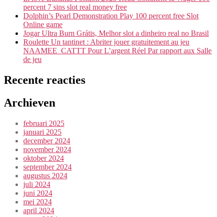
percent 7 sins slot real money free
Dolphin’s Pearl Demonstration Play 100 percent free Slot
Online game
Jogar Ultra Burn Grátis, Melhor slot a dinheiro real no Brasil
Roulette Un tantinet : Abriter jouer gratuitement au jeu
NAAMEE_CATTT Pour L’argent Réel Par rapport aux Salle
de jeu
Recente reacties
Archieven
februari 2025
januari 2025
december 2024
november 2024
oktober 2024
september 2024
augustus 2024
juli 2024
juni 2024
mei 2024
april 2024