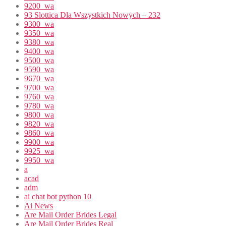
9200_wa
93 Slottica Dla Wszystkich Nowych – 232
9300_wa
9350_wa
9380_wa
9400_wa
9500_wa
9590_wa
9670_wa
9700_wa
9760_wa
9780_wa
9800_wa
9820_wa
9860_wa
9900_wa
9925_wa
9950_wa
a
acad
adm
ai chat bot python 10
Ai News
Are Mail Order Brides Legal
Are Mail Order Brides Real