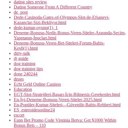
dating sites review
Dating Someone From A Different Country
de_post
Dede-Casinoda-Gates-of-Olympus-Slot-ile-Efsanevi-
Kazançlar-Sizi-Bekliyor.html
dede-kumar-oyunu(1)_1
Deneme-Bonusu-Nedir-Bonus-Veren-Siteler-Arasında-Seçim-
Yapmanın-İpuçları.html
Deneme-Bonusu-Veren-Bet-Siteleri-Forum-Bahis-
Keşfi(1).html
dirty-talk
dj guide
dog training
dog training tips
done 240244
drugs
Echt Geld Online Casinos
Education
EGT-Slot-Stratejileri-Başarı-İçin-Bilmeniz-Gerekenler.html
En-İyi-Deneme-Bonusu-Veren-Siteler-2025.html
En-Popüler-Kumar-Siteleri—Güvenilir-Bahis-Rehberi.html
ES_esteroidesonline24
escort
Espn Bet Promo Code Virginia Betva: Get $1000 Within
Bonus Bets – 110