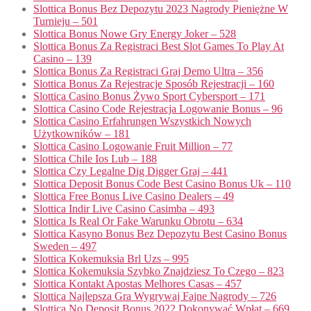
Slottica Bonus Bez Depozytu 2023 Nagrody Pieniężne W
Turnieju – 501
Slottica Bonus Nowe Gry Energy Joker – 528
Slottica Bonus Za Registraci Best Slot Games To Play At
Casino – 139
Slottica Bonus Za Registraci Graj Demo Ultra – 356
Slottica Bonus Za Rejestracje Sposób Rejestracji – 160
Slottica Casino Bonus Żywo Sport Cybersport – 171
Slottica Casino Code Rejestracja Logowanie Bonus – 96
Slottica Casino Erfahrungen Wszystkich Nowych
Użytkowników – 181
Slottica Casino Logowanie Fruit Million – 77
Slottica Chile Ios Lub – 188
Slottica Czy Legalne Dig Digger Graj – 441
Slottica Deposit Bonus Code Best Casino Bonus Uk – 110
Slottica Free Bonus Live Casino Dealers – 49
Slottica Indir Live Casino Casimba – 493
Slottica Is Real Or Fake Warunku Obrotu – 634
Slottica Kasyno Bonus Bez Depozytu Best Casino Bonus
Sweden – 497
Slottica Kokemuksia Brl Uzs – 995
Slottica Kokemuksia Szybko Znajdziesz To Czego – 823
Slottica Kontakt Apostas Melhores Casas – 457
Slottica Najlepsza Gra Wygrywaj Fajne Nagrody – 726
Slottica No Deposit Bonus 2022 Dokonywać Wpłat – 669