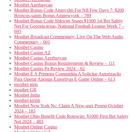
Mostbet Azerbaycan
Mostbet Bonus Code Amnyxlm For Nfl Few Days 7: $200
Broncos-saints Bonus Amnewyork – 789
Mostbet Bonus Code Sbkwire Snags $1000 1st Bet Safety
Net For Georgia-texas, National Football League Week 7 –
695
Mostbet Broadcast Commentary: Live On The Web Audio
Commentary – 601
Mostbet Casino
Mostbet Casino AZ
Mostbet Casino Azerbaycan
Mostbet Casino Bonus Requirements & Review – 111
Mostbet Casino Pa Review 2024 – 62
Mostbet É A Primeira Companhia A Solicitar Autorização
Para Operar Apostas Esportivas E Game Online – 613
mostbet giriş
mostbet GR
Mostbet India
mostbet kirish
Mostbet New York Nc: Claim A New-user Promo October
2024 – 183
Mostbet Ohio Benefit Code Rotowire: $1000 First Bet Safety
Net 2024 – 483
Mostbet Online Casino