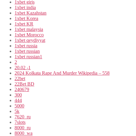
1xbet giriş
1xbet india
1xbet Kazahstan
1xbet Korea
1xbet KR
1xbet malaysia
1xbet Morocco
1xbet qeydiyyat
1xbet russia
1xbet russian
1xbet russian1
2
20.02 -1
2024 Kolkata Rape And Murder Wikipedia – 558
22bet
22Bet BD
240679
300
444
5000
5k
7620_ru
7slots
8000_ru
8000_wa