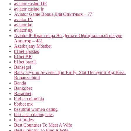
aviator casino DE
aviator casino fr
Aviator Game Bonus Для Опытных – 77
aviator IN
aviator ke
aviator ng
Aviator ᐉ Краш игра На Деньги Официальный ресурс
Авиатор – 481
Azerbajany Mostbet
b1bet apostas
b1bet BR
b1bet brazil
Bahsegel
Balkc-Oyunu-Severler-İçin-En-İyi-Slot-Deneyimi-Big-Bass-
Bonanza.html
Banda
Bankobet
Basaribet
bbrbet colombia
bbrbet mx
beautiful women dating
best asian dating sites
best brides
Best Countries To Meet A Wife
Best Country To Find A Wife