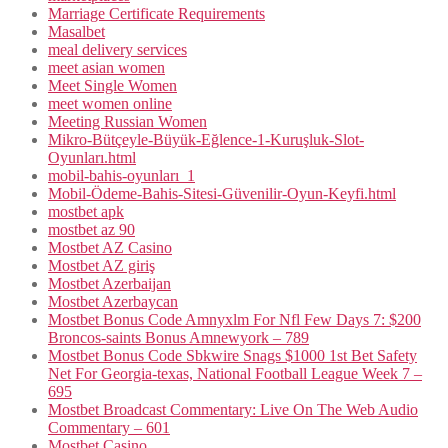
Marriage Certificate Requirements
Masalbet
meal delivery services
meet asian women
Meet Single Women
meet women online
Meeting Russian Women
Mikro-Bütçeyle-Büyük-Eğlence-1-Kuruşluk-Slot-
Oyunları.html
mobil-bahis-oyunları_1
Mobil-Ödeme-Bahis-Sitesi-Güvenilir-Oyun-Keyfi.html
mostbet apk
mostbet az 90
Mostbet AZ Casino
Mostbet AZ giriş
Mostbet Azerbaijan
Mostbet Azerbaycan
Mostbet Bonus Code Amnyxlm For Nfl Few Days 7: $200
Broncos-saints Bonus Amnewyork – 789
Mostbet Bonus Code Sbkwire Snags $1000 1st Bet Safety
Net For Georgia-texas, National Football League Week 7 –
695
Mostbet Broadcast Commentary: Live On The Web Audio
Commentary – 601
Mostbet Casino