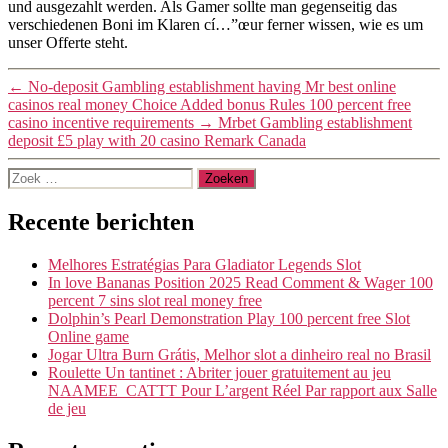
und ausgezahlt werden. Als Gamer sollte man gegenseitig das
verschiedenen Boni im Klaren cí…”œur ferner wissen, wie es um
unser Offerte steht.
←
No-deposit Gambling establishment having Mr best online
casinos real money Choice Added bonus Rules 100 percent free
casino incentive requirements
→
Mrbet Gambling establishment
deposit £5 play with 20 casino Remark Canada
Zoeken
naar:
Recente berichten
Melhores Estratégias Para Gladiator Legends Slot
In love Bananas Position 2025 Read Comment & Wager 100
percent 7 sins slot real money free
Dolphin’s Pearl Demonstration Play 100 percent free Slot
Online game
Jogar Ultra Burn Grátis, Melhor slot a dinheiro real no Brasil
Roulette Un tantinet : Abriter jouer gratuitement au jeu
NAAMEE_CATTT Pour L’argent Réel Par rapport aux Salle
de jeu