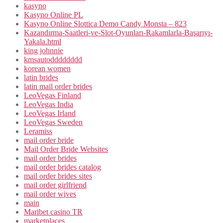
kasyno
Kasyno Online PL
Kasyno Online Slottica Demo Candy Monsta – 823
Kazandırma-Saatleri-ve-Slot-Oyunları-Rakamlarla-Başarıyı-
Yakala.html
king johnnie
kmsautodddddddd
korean women
latin brides
latin mail order brides
LeoVegas Finland
LeoVegas India
LeoVegas Irland
LeoVegas Sweden
Leramiss
mail order bride
Mail Order Bride Websites
mail order brides
mail order brides catalog
mail order brides sites
mail order girlfriend
mail order wives
main
Maribet casino TR
marketplaces