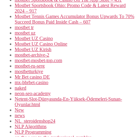
Mostbet Sportsbook Ohio: Promo Code & Latest Reward
2024 – 917
Mostbet Tennis Games Accumulator Bonus Upwards To 70%
Succeed Bonus Paid Inside Cash – 607
mostbet tr
mostbet uz
Mostbet UZ Casino
Mostbet UZ Casino Online
Mostbet UZ Kirish
mostbet-archive-2
mostbet-mosbet-top.com
mostbet-ru-serg
mostbetturkiye
Mr Bet casino DE
mx-bbrbet-casino
naked
neon-seo-academy
Netent-Slot-Dünyasında-En-Yüksek-Ödemeleri-Sunan-
Oyunlar.html
New
news
NL_steroidenshop24
NLP Algorithms
NLP Programming