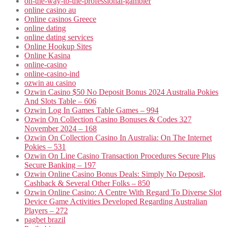
on-the-way-to-the-professional-gambler
online casino au
Online casinos Greece
online dating
online dating services
Online Hookup Sites
Online Kasina
online-casino
online-casino-ind
ozwin au casino
Ozwin Casino $50 No Deposit Bonus 2024 Australia Pokies
And Slots Table – 606
Ozwin Log In Games Table Games – 994
Ozwin On Collection Casino Bonuses & Codes 327
November 2024 – 168
Ozwin On Collection Casino In Australia: On The Internet
Pokies – 531
Ozwin On Line Casino Transaction Procedures Secure Plus
Secure Banking – 197
Ozwin Online Casino Bonus Deals: Simply No Deposit,
Cashback & Several Other Folks – 850
Ozwin Online Casino: A Centre With Regard To Diverse Slot
Device Game Activities Developed Regarding Australian
Players – 272
pagbet brazil