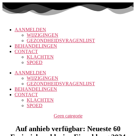
Overslaan
naar
de
inhoud
AANMELDEN
WIJZIGINGEN
GEZONDHEIDSVRAGENLIJST
BEHANDELINGEN
CONTACT
KLACHTEN
SPOED
AANMELDEN
WIJZIGINGEN
GEZONDHEIDSVRAGENLIJST
BEHANDELINGEN
CONTACT
KLACHTEN
SPOED
Categorieën
Geen categorie
Auf anhieb verfügbar: Neueste 60