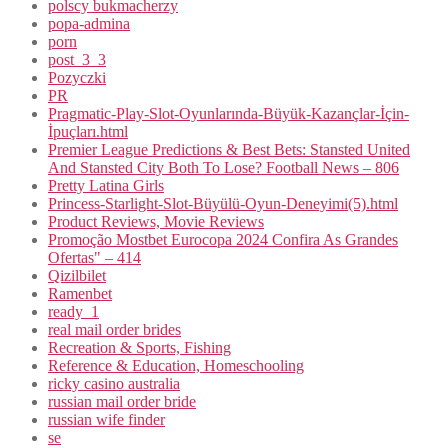
polscy bukmacherzy
popa-admina
porn
post_3_3
Pozyczki
PR
Pragmatic-Play-Slot-Oyunlarında-Büyük-Kazançlar-İçin-
İpuçları.html
Premier League Predictions & Best Bets: Stansted United
And Stansted City Both To Lose? Football News – 806
Pretty Latina Girls
Princess-Starlight-Slot-Büyülü-Oyun-Deneyimi(5).html
Product Reviews, Movie Reviews
Promoção Mostbet Eurocopa 2024 Confira As Grandes
Ofertas" – 414
Qizilbilet
Ramenbet
ready_1
real mail order brides
Recreation & Sports, Fishing
Reference & Education, Homeschooling
ricky casino australia
russian mail order bride
russian wife finder
se