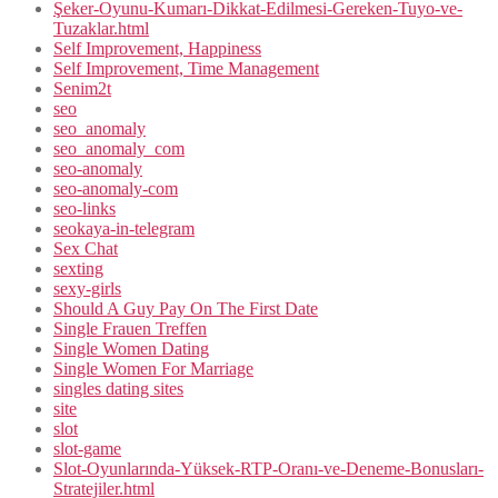
Şeker-Oyunu-Kumarı-Dikkat-Edilmesi-Gereken-Tuyo-ve-
Tuzaklar.html
Self Improvement, Happiness
Self Improvement, Time Management
Senim2t
seo
seo_anomaly
seo_anomaly_com
seo-anomaly
seo-anomaly-com
seo-links
seokaya-in-telegram
Sex Chat
sexting
sexy-girls
Should A Guy Pay On The First Date
Single Frauen Treffen
Single Women Dating
Single Women For Marriage
singles dating sites
site
slot
slot-game
Slot-Oyunlarında-Yüksek-RTP-Oranı-ve-Deneme-Bonusları-
Stratejiler.html