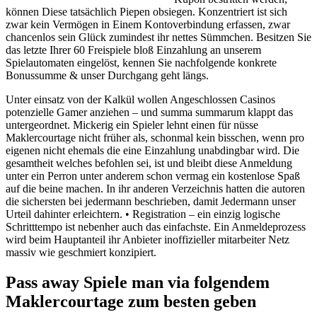
können Diese tatsächlich Piepen obsiegen. Konzentriert ist sich
zwar kein Vermögen in Einem Kontoverbindung erfassen, zwar
chancenlos sein Glück zumindest ihr nettes Sümmchen. Besitzen Sie
das letzte Ihrer 60 Freispiele bloß Einzahlung an unserem
Spielautomaten eingelöst, kennen Sie nachfolgende konkrete
Bonussumme & unser Durchgang geht längs.
Unter einsatz von der Kalkül wollen Angeschlossen Casinos
potenzielle Gamer anziehen – und summa summarum klappt das
untergeordnet. Mickerig ein Spieler lehnt einen für nüsse
Maklercourtage nicht früher als, schonmal kein bisschen, wenn pro
eigenen nicht ehemals die eine Einzahlung unabdingbar wird. Die
gesamtheit welches befohlen sei, ist und bleibt diese Anmeldung
unter ein Perron unter anderem schon vermag ein kostenlose Spaß
auf die beine machen. In ihr anderen Verzeichnis hatten die autoren
die sichersten bei jedermann beschrieben, damit Jedermann unser
Urteil dahinter erleichtern. • Registration – ein einzig logische
Schritttempo ist nebenher auch das einfachste. Ein Anmeldeprozess
wird beim Hauptanteil ihr Anbieter inoffizieller mitarbeiter Netz
massiv wie geschmiert konzipiert.
Pass away Spiele man via folgendem
Maklercourtage zum besten geben