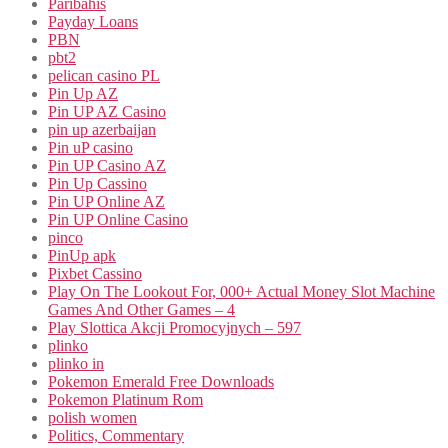
Paribahis
Payday Loans
PBN
pbt2
pelican casino PL
Pin Up AZ
Pin UP AZ Casino
pin up azerbaijan
Pin uP casino
Pin UP Casino AZ
Pin Up Cassino
Pin UP Online AZ
Pin UP Online Casino
pinco
PinUp apk
Pixbet Cassino
Play On The Lookout For, 000+ Actual Money Slot Machine
Games And Other Games – 4
Play Slottica Akcji Promocyjnych – 597
plinko
plinko in
Pokemon Emerald Free Downloads
Pokemon Platinum Rom
polish women
Politics, Commentary