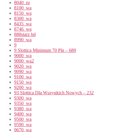
8040_ru
8100_wa
8150_wa
8300_wa
8435_wa
8746_wa
888starz bd
8990_wa
9
9 Slottica Minimum 70 Pln – 689
9000_wa
9000_wa2
9020_wa
9090_wa
9100_wa
9150_wa
9200_wa
93 Slottica Dla Wszystkich Nowych – 232
9300_wa
9350_wa
9380_wa
9400_wa
9500_wa
9590_wa
9670_wa