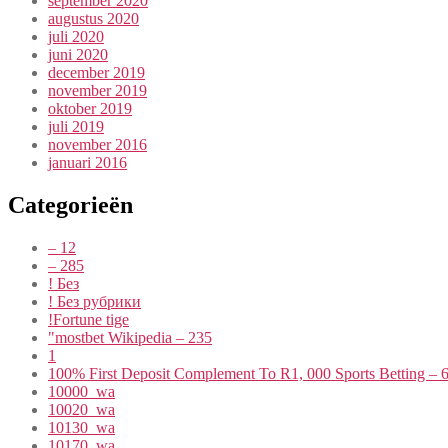
september 2020
augustus 2020
juli 2020
juni 2020
december 2019
november 2019
oktober 2019
juli 2019
november 2016
januari 2016
Categorieën
– 12
– 285
! Без
! Без рубрики
!Fortune tige
"mostbet Wikipedia – 235
1
100% First Deposit Complement To R1, 000 Sports Betting – 
10000_wa
10020_wa
10130_wa
10170_wa