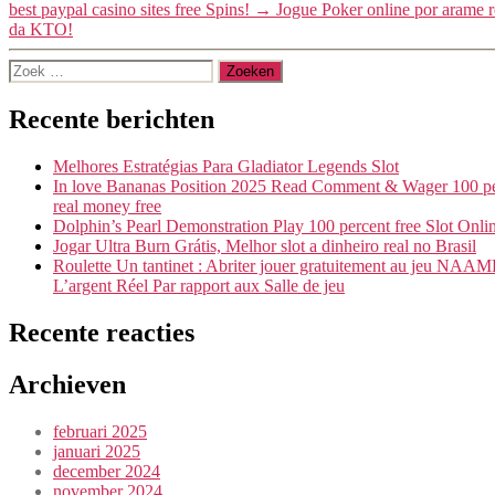
best paypal casino sites free Spins!
→
Jogue Poker online por arame r
da KTO!
Zoeken
naar:
Recente berichten
Melhores Estratégias Para Gladiator Legends Slot
In love Bananas Position 2025 Read Comment & Wager 100 perc
real money free
Dolphin’s Pearl Demonstration Play 100 percent free Slot Onl
Jogar Ultra Burn Grátis, Melhor slot a dinheiro real no Brasil
Roulette Un tantinet : Abriter jouer gratuitement au jeu N
L’argent Réel Par rapport aux Salle de jeu
Recente reacties
Archieven
februari 2025
januari 2025
december 2024
november 2024