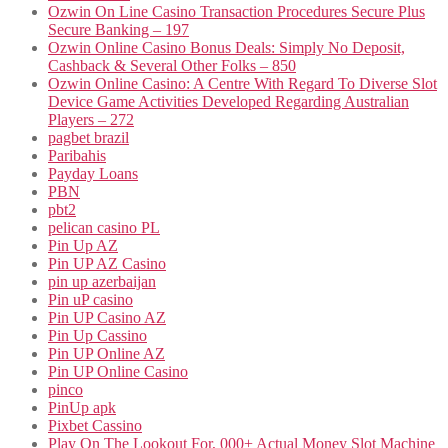
Ozwin On Line Casino Transaction Procedures Secure Plus
Secure Banking – 197
Ozwin Online Casino Bonus Deals: Simply No Deposit,
Cashback & Several Other Folks – 850
Ozwin Online Casino: A Centre With Regard To Diverse Slot
Device Game Activities Developed Regarding Australian
Players – 272
pagbet brazil
Paribahis
Payday Loans
PBN
pbt2
pelican casino PL
Pin Up AZ
Pin UP AZ Casino
pin up azerbaijan
Pin uP casino
Pin UP Casino AZ
Pin Up Cassino
Pin UP Online AZ
Pin UP Online Casino
pinco
PinUp apk
Pixbet Cassino
Play On The Lookout For, 000+ Actual Money Slot Machine