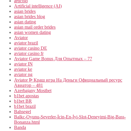
articolo
Artificial intelligence (AI)
asian brides
asian brides blog
asian dating
asian mail order brides
asian women dating
Aviator
aviator brazil
aviator casino DE
aviator casino fr
Aviator Game Bonus Для Опытных – 77
aviator IN
aviator ke
aviator ng
Aviator ᐉ Краш игра На Деньги Официальный ресурс
Авиатор – 481
Azerbajany Mostbet
b1bet apostas
b1bet BR
b1bet brazil
Bahsegel
Balkc-Oyunu-Severler-İçin-En-İyi-Slot-Deneyimi-Big-Bass-
Bonanza.html
Banda