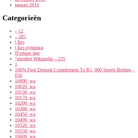
januari 2016
Categorieën
– 12
– 285
! Без
! Без рубрики
!Fortune tige
"mostbet Wikipedia – 235
1
100% First Deposit Complement To R1, 000 Sports Betting –
656
10000_wa
10020_wa
10130_wa
10170_wa
10200_wa
10360_wa
10450_wa
10490_wa
10520_wa
10550_wa
10600_wa