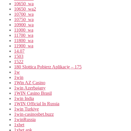
10650_wa
10650_wa2
10700_wa
10750_wa
10900_wa
11000_wa
11700_wa
11800_wa
11900_wa
14.07
1503
1522
180 Slottica Pobierz Aplikację – 175
1w
1win
1Win AZ Casino
1win Azerbajany
1WIN Casino Brasil
1win India
1WIN Official In Russia
1win Turkiye
1win-casinosbet.buzz
1winRussia
1xbet
1xbet apk