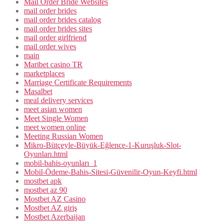
Mail Order Bride Websites
mail order brides
mail order brides catalog
mail order brides sites
mail order girlfriend
mail order wives
main
Maribet casino TR
marketplaces
Marriage Certificate Requirements
Masalbet
meal delivery services
meet asian women
Meet Single Women
meet women online
Meeting Russian Women
Mikro-Bütçeyle-Büyük-Eğlence-1-Kuruşluk-Slot-
Oyunları.html
mobil-bahis-oyunları_1
Mobil-Ödeme-Bahis-Sitesi-Güvenilir-Oyun-Keyfi.html
mostbet apk
mostbet az 90
Mostbet AZ Casino
Mostbet AZ giriş
Mostbet Azerbaijan