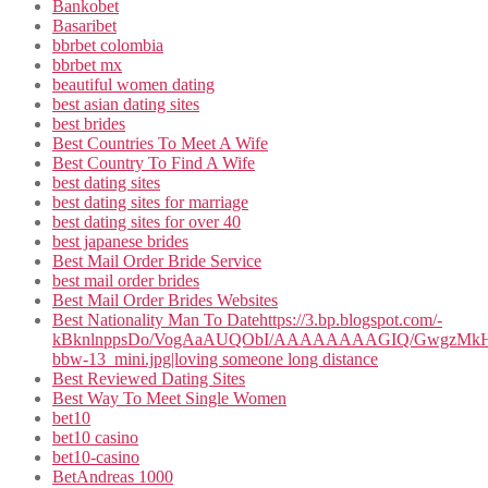
Bankobet
Basaribet
bbrbet colombia
bbrbet mx
beautiful women dating
best asian dating sites
best brides
Best Countries To Meet A Wife
Best Country To Find A Wife
best dating sites
best dating sites for marriage
best dating sites for over 40
best japanese brides
Best Mail Order Bride Service
best mail order brides
Best Mail Order Brides Websites
Best Nationality Man To Datehttps://3.bp.blogspot.com/-
kBknlnppsDo/VogAaAUQObI/AAAAAAAAGIQ/GwgzMkHTbi4
bbw-13_mini.jpg|loving someone long distance
Best Reviewed Dating Sites
Best Way To Meet Single Women
bet10
bet10 casino
bet10-casino
BetAndreas 1000