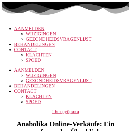
Overslaan
naar
de
inhoud
AANMELDEN
WIJZIGINGEN
GEZONDHEIDSVRAGENLIJST
BEHANDELINGEN
CONTACT
KLACHTEN
SPOED
AANMELDEN
WIJZIGINGEN
GEZONDHEIDSVRAGENLIJST
BEHANDELINGEN
CONTACT
KLACHTEN
SPOED
Categorieën
! Без рубрики
Anabolika Online-Verkäufe: Ein