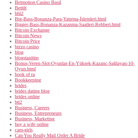
Betmotion Casino Basil
Bettilt
bht2
Big-Bass-Bonanza-Para-Yatırma-İşlemleri.html
Bigger-Bass-Bonanza-Kazanma-Saatleri-Rehberi.html
Bitcoin Exchange
Bitcoin News
Bitcoin Price
bizzo casino
blog
blogstanitim
Bonus-Veren-Slot-Oyunlar-En-Yüksek-Kazanç-Sağlayan-10-
Oyun.html
book of ra
Bookkeeping
brides
brides dating blog
brides online
btt2
Business, Careers
Business, Entrepreneurs
Business, Marketing
buy a wife online
cam-girls
Can You Really Mail Order A Bride