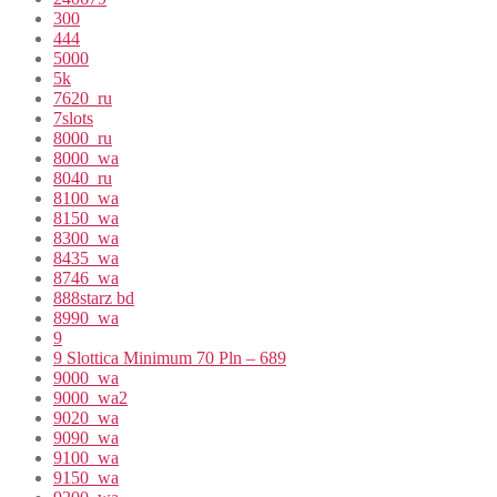
300
444
5000
5k
7620_ru
7slots
8000_ru
8000_wa
8040_ru
8100_wa
8150_wa
8300_wa
8435_wa
8746_wa
888starz bd
8990_wa
9
9 Slottica Minimum 70 Pln – 689
9000_wa
9000_wa2
9020_wa
9090_wa
9100_wa
9150_wa