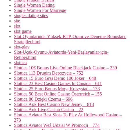
Single Women Dating
Single Women For Marriage
singles dating sites
site
slot
slot-game
Slot-Oyunlarında-Yüksek-RTP-Oranı-ve-Deneme-Bonusları-
Stratejiler.html
slot-play
Slot-Uçak-Oyunu-Aviatorda-Yeni-Başlayanlar-için-
Rehber.html
slottica
Slottica 10€ Bonus Live Online Blackjack Casino – 239
Slottica 113 Drugim Depozycie – 752
Slottica 15 Euro Graj Demo 100 Joker – 648
Slottica 23 Best Casino Games In Canada – 611
Slottica 25 Euro Bonus Mogą Korzystać – 133
Slottica 50 Best Online Casino Österreich – 155
Slottica 80 Dzięki Czemu – 696
Slottica Apk Best Casino New Jersey – 813
Slottica Apk Live,Casino Casino – 22
Slottica Aviator Best Slots To Play At Hollywood Casino –
273
Slottica Aviator Weź Udział W Promocji – 774