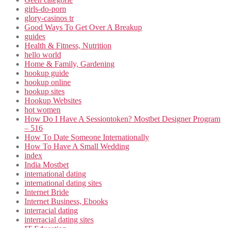
girls-do-porn
glory-casinos tr
Good Ways To Get Over A Breakup
guides
Health & Fitness, Nutrition
hello world
Home & Family, Gardening
hookup guide
hookup online
hookup sites
Hookup Websites
hot women
How Do I Have A Sessiontoken? Mostbet Designer Program
– 516
How To Date Someone Internationally
How To Have A Small Wedding
index
India Mostbet
international dating
international dating sites
Internet Bride
Internet Business, Ebooks
interracial dating
interracial dating sites