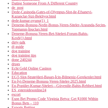
Dating Someone From A Different Country
de_post
Dede-Casinoda-Gates-of-Olympus-Slot-ile-Efsanevi-
Kazançlar-Sizi-Bekliyor.html
dede-kumar-oyunu(1)_1
Deneme-Bonusu-Nedir-Bonus-Veren-Siteler-Arasında-Seçim-
Yapmanın-İpuçları.html
Deneme-Bonusu-Veren-Bet-Siteleri-Forum-Bahis-
Keşfi(1).html
dirty-talk
dj guide
dog training
dog training tips
done 240244
drugs
Echt Geld Online Casinos
Education
EGT-Slot-Stratejileri-Başarı-İçin-Bilmeniz-Gerekenler.html
En-İyi-Deneme-Bonusu-Veren-Siteler-2025.html
En-Popüler-Kumar-Siteleri—Güvenilir-Bahis-Rehberi.html
ES_esteroidesonline24
escort
Espn Bet Promo Code Virginia Betva: Get $1000 Within
Bonus Bets – 110
Esports Betting