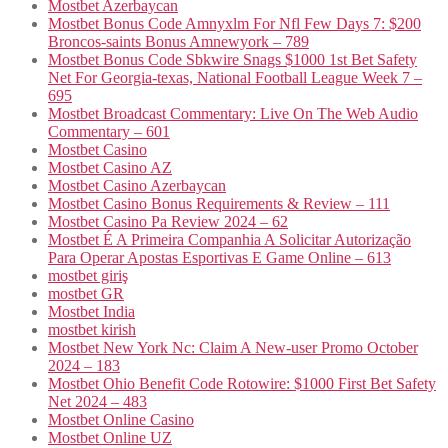
Mostbet Azerbaycan
Mostbet Bonus Code Amnyxlm For Nfl Few Days 7: $200
Broncos-saints Bonus Amnewyork – 789
Mostbet Bonus Code Sbkwire Snags $1000 1st Bet Safety
Net For Georgia-texas, National Football League Week 7 –
695
Mostbet Broadcast Commentary: Live On The Web Audio
Commentary – 601
Mostbet Casino
Mostbet Casino AZ
Mostbet Casino Azerbaycan
Mostbet Casino Bonus Requirements & Review – 111
Mostbet Casino Pa Review 2024 – 62
Mostbet É A Primeira Companhia A Solicitar Autorização
Para Operar Apostas Esportivas E Game Online – 613
mostbet giriş
mostbet GR
Mostbet India
mostbet kirish
Mostbet New York Nc: Claim A New-user Promo October
2024 – 183
Mostbet Ohio Benefit Code Rotowire: $1000 First Bet Safety
Net 2024 – 483
Mostbet Online Casino
Mostbet Online UZ