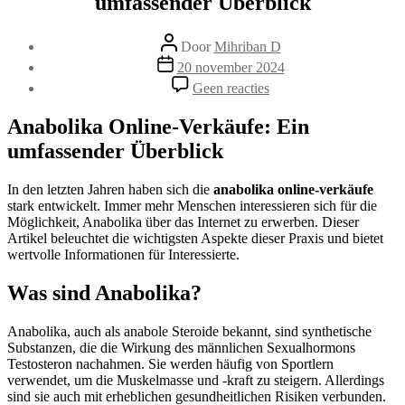
umfassender Überblick
Berichtauteur
Door
Mihriban D
Berichtdatum
20 november 2024
op
Geen reacties
Anabolika
Online-
Anabolika Online-Verkäufe: Ein
Verkäufe:
umfassender Überblick
Ein
umfassender
Überblick
In den letzten Jahren haben sich die
anabolika online-verkäufe
stark entwickelt. Immer mehr Menschen interessieren sich für die
Möglichkeit, Anabolika über das Internet zu erwerben. Dieser
Artikel beleuchtet die wichtigsten Aspekte dieser Praxis und bietet
wertvolle Informationen für Interessierte.
Was sind Anabolika?
Anabolika, auch als anabole Steroide bekannt, sind synthetische
Substanzen, die die Wirkung des männlichen Sexualhormons
Testosteron nachahmen. Sie werden häufig von Sportlern
verwendet, um die Muskelmasse und -kraft zu steigern. Allerdings
sind sie auch mit erheblichen gesundheitlichen Risiken verbunden.