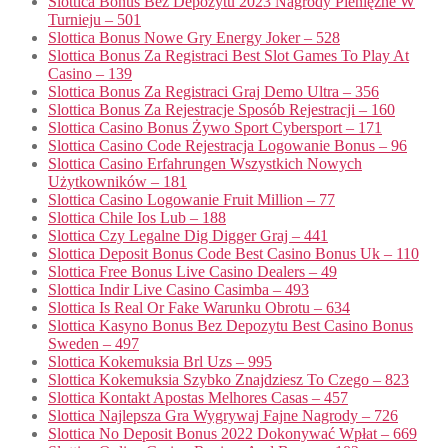
Slottica Bonus Bez Depozytu 2023 Nagrody Pieniężne W
Turnieju – 501
Slottica Bonus Nowe Gry Energy Joker – 528
Slottica Bonus Za Registraci Best Slot Games To Play At
Casino – 139
Slottica Bonus Za Registraci Graj Demo Ultra – 356
Slottica Bonus Za Rejestracje Sposób Rejestracji – 160
Slottica Casino Bonus Żywo Sport Cybersport – 171
Slottica Casino Code Rejestracja Logowanie Bonus – 96
Slottica Casino Erfahrungen Wszystkich Nowych
Użytkowników – 181
Slottica Casino Logowanie Fruit Million – 77
Slottica Chile Ios Lub – 188
Slottica Czy Legalne Dig Digger Graj – 441
Slottica Deposit Bonus Code Best Casino Bonus Uk – 110
Slottica Free Bonus Live Casino Dealers – 49
Slottica Indir Live Casino Casimba – 493
Slottica Is Real Or Fake Warunku Obrotu – 634
Slottica Kasyno Bonus Bez Depozytu Best Casino Bonus
Sweden – 497
Slottica Kokemuksia Brl Uzs – 995
Slottica Kokemuksia Szybko Znajdziesz To Czego – 823
Slottica Kontakt Apostas Melhores Casas – 457
Slottica Najlepsza Gra Wygrywaj Fajne Nagrody – 726
Slottica No Deposit Bonus 2022 Dokonywać Wpłat – 669