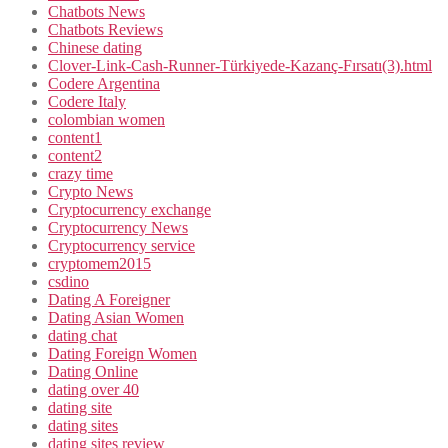
Chatbots News
Chatbots Reviews
Chinese dating
Clover-Link-Cash-Runner-Türkiyede-Kazanç-Fırsatı(3).html
Codere Argentina
Codere Italy
colombian women
content1
content2
crazy time
Crypto News
Cryptocurrency exchange
Cryptocurrency News
Cryptocurrency service
cryptomem2015
csdino
Dating A Foreigner
Dating Asian Women
dating chat
Dating Foreign Women
Dating Online
dating over 40
dating site
dating sites
dating sites review