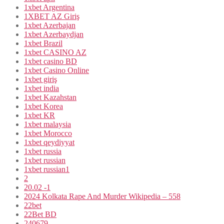
1xbet Argentina
1XBET AZ Giriş
1xbet Azerbajan
1xbet Azerbaydjan
1xbet Brazil
1xbet CASINO AZ
1xbet casino BD
1xbet Casino Online
1xbet giriş
1xbet india
1xbet Kazahstan
1xbet Korea
1xbet KR
1xbet malaysia
1xbet Morocco
1xbet qeydiyyat
1xbet russia
1xbet russian
1xbet russian1
2
20.02 -1
2024 Kolkata Rape And Murder Wikipedia – 558
22bet
22Bet BD
240679