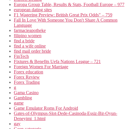
Europa Group Table, Results & Stats, Football Europe – 977
european dating sites
F1 Wagering Preview: British Great Prix Odds" – 759
Fall In Love With Someone You Don't Share A Common
Language
farmacieapotheke
filipino women
find a bride
find a wife online
find mail order bride
FinTech
Fixtures & Benefits Uefa Nations League – 721
Foreign Women For Marriage
Forex education
Forex Review
Forex Trading
g
Gama Casino
Gambling
game
Game Emulator Roms For Android
Gates-of-Olympus-Slot-Dede-Casinoda-Eşsiz-Bir-Oyun-
Deneyimi_1.html
gay
Geen categorie