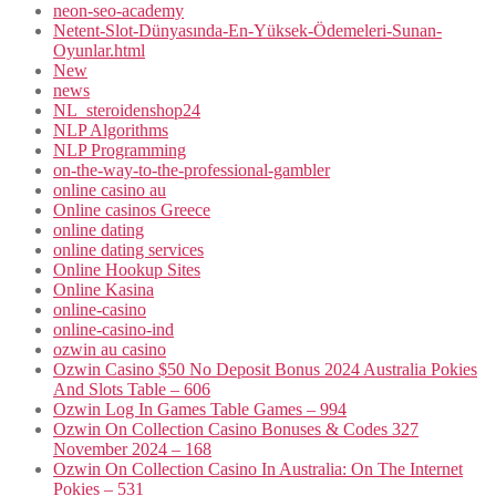
neon-seo-academy
Netent-Slot-Dünyasında-En-Yüksek-Ödemeleri-Sunan-
Oyunlar.html
New
news
NL_steroidenshop24
NLP Algorithms
NLP Programming
on-the-way-to-the-professional-gambler
online casino au
Online casinos Greece
online dating
online dating services
Online Hookup Sites
Online Kasina
online-casino
online-casino-ind
ozwin au casino
Ozwin Casino $50 No Deposit Bonus 2024 Australia Pokies
And Slots Table – 606
Ozwin Log In Games Table Games – 994
Ozwin On Collection Casino Bonuses & Codes 327
November 2024 – 168
Ozwin On Collection Casino In Australia: On The Internet
Pokies – 531