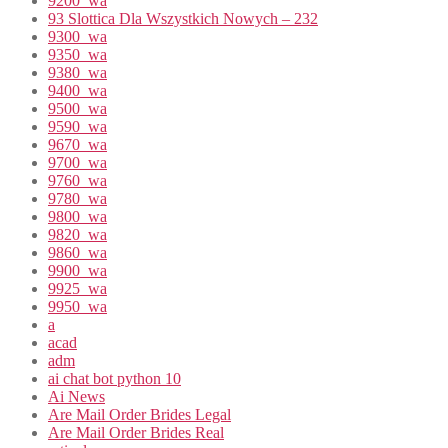
9200_wa
93 Slottica Dla Wszystkich Nowych – 232
9300_wa
9350_wa
9380_wa
9400_wa
9500_wa
9590_wa
9670_wa
9700_wa
9760_wa
9780_wa
9800_wa
9820_wa
9860_wa
9900_wa
9925_wa
9950_wa
a
acad
adm
ai chat bot python 10
Ai News
Are Mail Order Brides Legal
Are Mail Order Brides Real