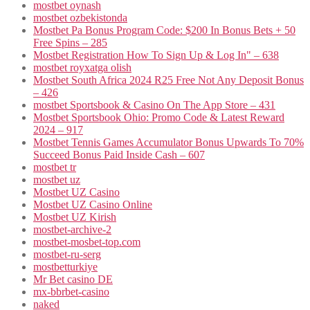
mostbet oynash
mostbet ozbekistonda
Mostbet Pa Bonus Program Code: $200 In Bonus Bets + 50
Free Spins – 285
Mostbet Registration How To Sign Up & Log In" – 638
mostbet royxatga olish
Mostbet South Africa 2024 R25 Free Not Any Deposit Bonus
– 426
‎mostbet Sportsbook & Casino On The App Store – 431
Mostbet Sportsbook Ohio: Promo Code & Latest Reward
2024 – 917
Mostbet Tennis Games Accumulator Bonus Upwards To 70%
Succeed Bonus Paid Inside Cash – 607
mostbet tr
mostbet uz
Mostbet UZ Casino
Mostbet UZ Casino Online
Mostbet UZ Kirish
mostbet-archive-2
mostbet-mosbet-top.com
mostbet-ru-serg
mostbetturkiye
Mr Bet casino DE
mx-bbrbet-casino
naked