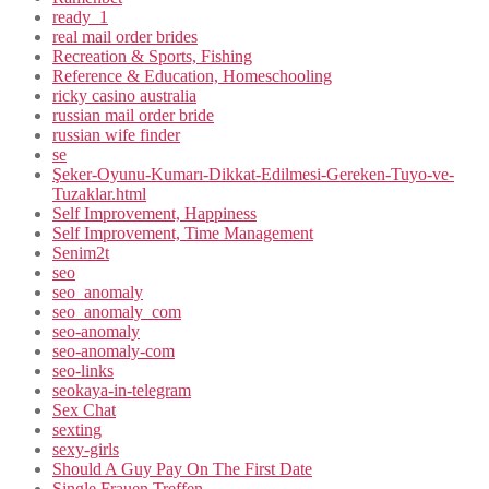
ready_1
real mail order brides
Recreation & Sports, Fishing
Reference & Education, Homeschooling
ricky casino australia
russian mail order bride
russian wife finder
se
Şeker-Oyunu-Kumarı-Dikkat-Edilmesi-Gereken-Tuyo-ve-
Tuzaklar.html
Self Improvement, Happiness
Self Improvement, Time Management
Senim2t
seo
seo_anomaly
seo_anomaly_com
seo-anomaly
seo-anomaly-com
seo-links
seokaya-in-telegram
Sex Chat
sexting
sexy-girls
Should A Guy Pay On The First Date
Single Frauen Treffen