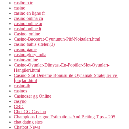
casibom tr
casino
casino en ligne fr
casino onlina ca
casino online ar
casinò online it
Casino_online
Casino-Baccarat-Oyununun-Püf-Noktaları.html
casino-bahis-siteleri(3)
casino-game
casino-glory india
casino-online
Casino-Oyunlar-Dünyası-En-Popüler-Slot-Oyunları-
Hangileri.html
Casino-Slot-Deneme-Bonusu-ile-Oynamak-Stratejiler-ve-
İpuçları.html
casino-th
casinos
Casinozer gg Online
casyno
CBD
Cbet GG Cassino
Champions League Estimations And Betting Tips – 205
chat dating sites
Chatbot News